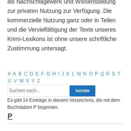
als Nachschlagewerk und Wissensbildung
zur privaten Nutzung zur Verfügung. Die
kommerzielle Nutzung ganz oder in Teilen
und die Vervielfältigung der Texte unseres
Krimi-Lexikons ist ohne unsere schriftliche
Zustimmung untersagt.
#
A
B
C
D
E
F
G
H
I
J
K
L
M
N
O
P
Q
R
S
T
U
V
W
X
Y
Z
Es gibt 14 Einträge in diesem Verzeichnis, die mit dem
Buchstaben P beginnen.
P