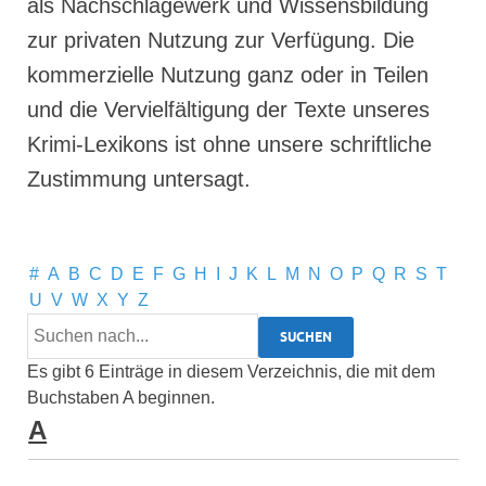
als Nachschlagewerk und Wissensbildung
zur privaten Nutzung zur Verfügung. Die
kommerzielle Nutzung ganz oder in Teilen
und die Vervielfältigung der Texte unseres
Krimi-Lexikons ist ohne unsere schriftliche
Zustimmung untersagt.
#
A
B
C
D
E
F
G
H
I
J
K
L
M
N
O
P
Q
R
S
T
U
V
W
X
Y
Z
Es gibt 6 Einträge in diesem Verzeichnis, die mit dem
Buchstaben A beginnen.
A