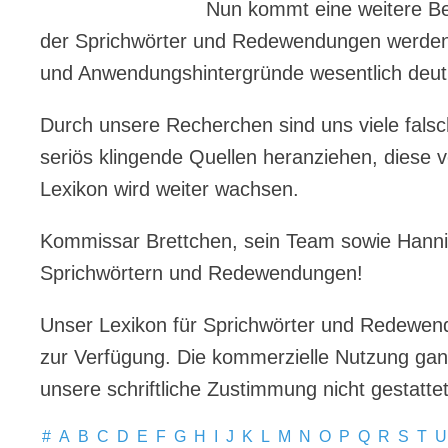
Nun kommt eine weitere B
der Sprichwörter und Redewendungen werden i
und Anwendungshintergründe wesentlich deutl
Durch unsere Recherchen sind uns viele falsch
seriös klingende Quellen heranziehen, diese
Lexikon wird weiter wachsen.
Kommissar Brettchen, sein Team sowie Hanni
Sprichwörtern und Redewendungen!
Unser Lexikon für Sprichwörter und Redewen
zur Verfügung. Die kommerzielle Nutzung ganz 
unsere schriftliche Zustimmung nicht gestattet
#
A
B
C
D
E
F
G
H
I
J
K
L
M
N
O
P
Q
R
S
T
U