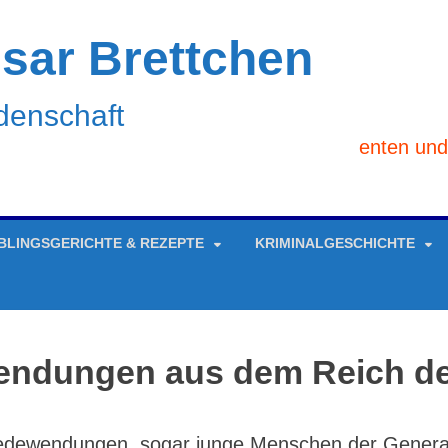
ar Brettchen
idenschaft
Seriöse Sponsoren, Produzenten und/oder 
EBLINGSGERICHTE & REZEPTE
KRIMINALGESCHICHTE
ndungen aus dem Reich der
 Redewendungen, sogar junge Menschen der Genera