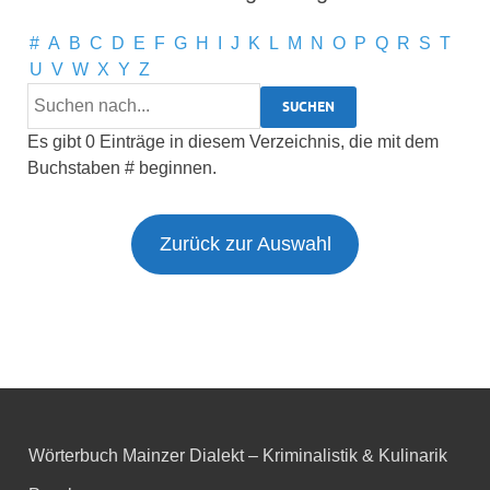
#
A
B
C
D
E
F
G
H
I
J
K
L
M
N
O
P
Q
R
S
T
U
V
W
X
Y
Z
Es gibt 0 Einträge in diesem Verzeichnis, die mit dem
Buchstaben # beginnen.
Zurück zur Auswahl
Wörterbuch Mainzer Dialekt – Kriminalistik & Kulinarik